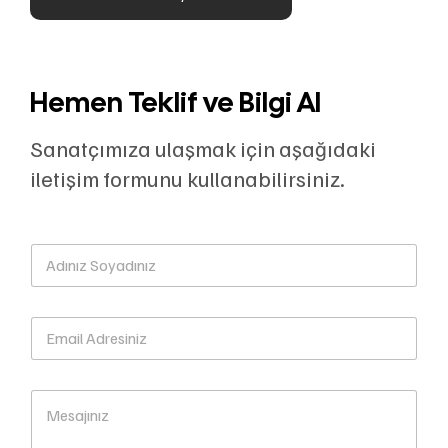
Hemen Teklif ve Bilgi Al
Sanatçımıza ulaşmak için aşağıdaki
iletişim formunu kullanabilirsiniz.
A
d
ı
n
E
ı
m
z
a
S
i
o
M
l
y
e
A
a
s
d
d