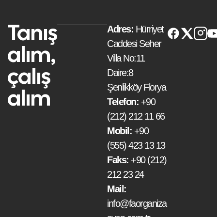
Tanış
Adres:
Hürriyet
Caddesi Seher
alım,
Villa No:11
çalış
Daire:8
Şenlikköy Florya
alım
Telefon:
+90
(212) 212 11 66
Mobil:
+90
(555) 423 13 13
Faks:
+90 (212)
212 23 24
Mail:
info@faorganiza