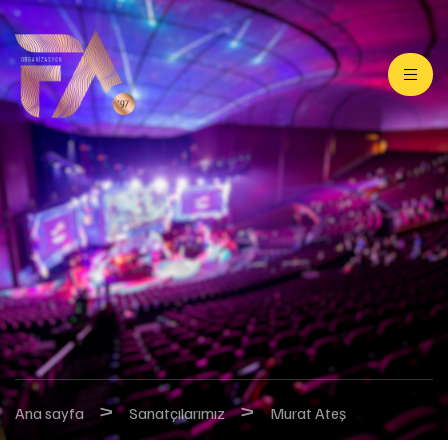
>
>
Ana sayfa
Sanatçılarımız
Murat Ateş