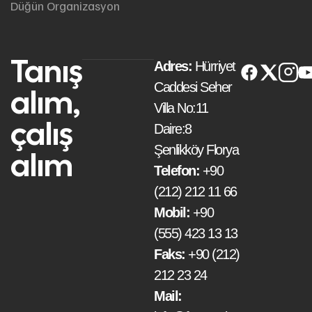
Düğün Organizasyon
Tanış
Adres:
Hürriyet
Caddesi Seher
alım,
Villa No:11
çalış
Daire:8
Şenlikköy Florya
alım
Telefon:
+90
(212) 212 11 66
Mobil:
+90
(555) 423 13 13
Faks:
+90 (212)
212 23 24
Mail: