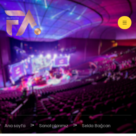
>
>
Ana sayfa
Sanatçılarımız
Selda Bağcan