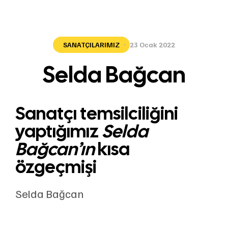
SANATÇILARIMIZ
23 Ocak 2022
Selda Bağcan
Sanatçı temsilciliğini
yaptığımız
Selda
Bağcan’ın
kısa
özgeçmişi
Selda Bağcan