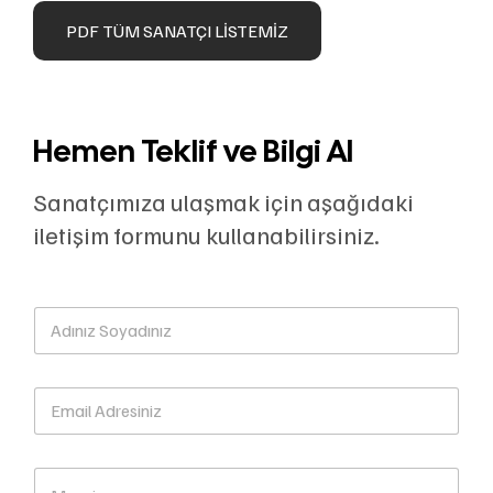
PDF TÜM SANATÇI LISTEMIZ
Hemen Teklif ve Bilgi Al
Sanatçımıza ulaşmak için aşağıdaki
iletişim formunu kullanabilirsiniz.
A
d
ı
n
E
ı
m
z
a
S
i
o
M
l
y